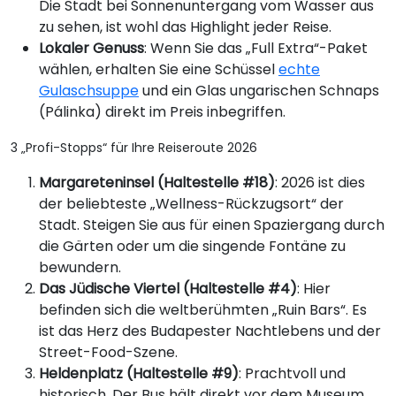
Die Stadt bei Sonnenuntergang vom Wasser aus
zu sehen, ist wohl das Highlight jeder Reise.
Lokaler Genuss
: Wenn Sie das „Full Extra“-Paket
wählen, erhalten Sie eine Schüssel
echte
Gulaschsuppe
und ein Glas ungarischen Schnaps
(Pálinka) direkt im Preis inbegriffen.
3 „Profi-Stopps“ für Ihre Reiseroute 2026
Margareteninsel (Haltestelle #18)
: 2026 ist dies
der beliebteste „Wellness-Rückzugsort“ der
Stadt. Steigen Sie aus für einen Spaziergang durch
die Gärten oder um die singende Fontäne zu
bewundern.
Das Jüdische Viertel (Haltestelle #4)
: Hier
befinden sich die weltberühmten „Ruin Bars“. Es
ist das Herz des Budapester Nachtlebens und der
Street-Food-Szene.
Heldenplatz (Haltestelle #9)
: Prachtvoll und
historisch. Der Bus hält direkt vor dem Museum