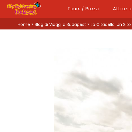
Tours / Prezzi
Attrazio
Home
>
Blog di Viaggi a Budapest
> La Citadella: Un Sit