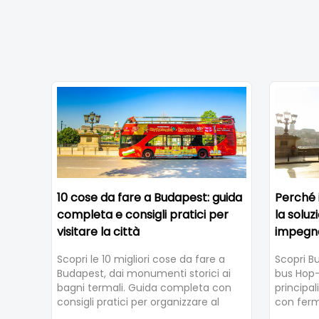
10 cose da fare a Budapest: guida
Perché 
completa e consigli pratici per
la soluz
visitare la città
impegn
Scopri le 10 migliori cose da fare a
Scopri B
Budapest, dai monumenti storici ai
bus Hop-
bagni termali. Guida completa con
principa
consigli pratici per organizzare al
con ferma
meglio la tua visita e muoverti
Fi gratu