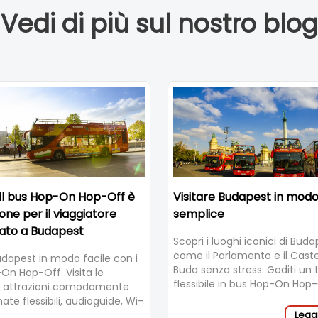
Vedi di più sul nostro blog
il bus Hop-On Hop-Off è
Visitare Budapest in mod
ione per il viaggiatore
semplice
ato a Budapest
Scopri i luoghi iconici di Bud
come il Parlamento e il Castel
udapest in modo facile con i
Buda senza stress. Goditi un 
On Hop-Off. Visita le
flessibile in bus Hop-On Hop
li attrazioni comodamente
viste panoramiche e audiogu
te flessibili, audioguide, Wi-
Leggi
ito e viste panoramiche.