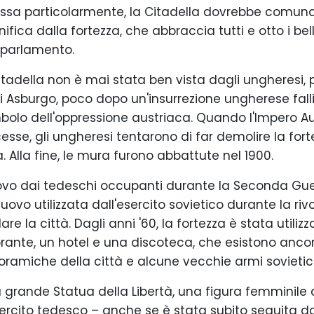
ressa particolarmente, la Citadella dovrebbe comunqu
ifica dalla fortezza, che abbraccia tutti e otto i belli
l parlamento.
Citadella non è mai stata ben vista dagli ungheresi,
li Asburgo, poco dopo un'insurrezione ungherese fall
olo dell'oppressione austriaca. Quando l'Impero Au
esse, gli ungheresi tentarono di far demolire la fort
 Alla fine, le mura furono abbattute nel 1900.
 nuovo dai tedeschi occupanti durante la Seconda G
nuovo utilizzata dall'esercito sovietico durante la r
 la città. Dagli anni '60, la fortezza è stata utiliz
orante, un hotel e una discoteca, che esistono anco
panoramiche della città e alcune vecchie armi sovieti
a grande Statua della Libertà, una figura femminile d
esercito tedesco – anche se è stata subito seguita da