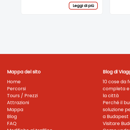
facilmente in città.
Leggi di più
Mappa del sito
Blog di Viag
Home
10 cose da 
Percorsi
completa e c
Tours / Prezzi
la città
Attrazioni
Perché il b
Mappa
soluzione p
Blog
a Budapest
FAQ
Visitare Bu