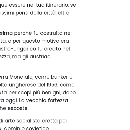
e essere nel tuo itinerario, se
ssimi ponti della città, oltre
 prima perché fu costruita nel
ita, e per questo motivo era
stro-Ungarico fu creato nel
ezza, ma gli austriaci
uerra Mondiale, come bunker e
ivolta ungherese del 1956, come
zata per scopi più benigni, dopo
ra oggi. La vecchia fortezza
che esposte.
i arte socialista eretta per
l dominio sovietico.