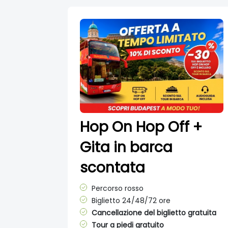
Hop On Hop Off +
Gita in barca
scontata
Percorso rosso
Biglietto 24/48/72 ore
Cancellazione del biglietto gratuita
Tour a piedi gratuito