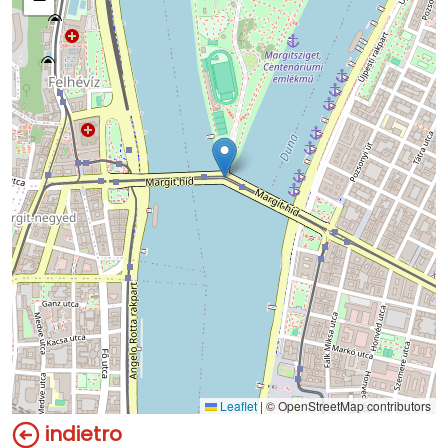
Leaflet
|
© OpenStreetMap contributors
indietro