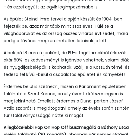
- és ezzel együtt az egyik legimpozánsabb is.
Az épület Steindl Imre tervei alapján készült és 1904-ben
fejezték be, azaz már több mint száz éves. Túlélte a
világháborúkat és az ország összes viharos évtizedét, mára
pedig a főváros megkerülhetetlen látnivalója lett.
A belépő 18 euro fejenként, de EU-s tagállamokból érkezők
akár 50%-os kedvezményt is igénybe vehetnek, valami diák-
és nyugdíjasbelépők is kaphatók. Szállj le a Kossuth térnél és
fedezd fel kívül-belül a csodálatos épületet és környékét!
Érdemes belül is szétnézni, hiszen a Parlament épületében
található a Szent Korona, amely évente kétszer ingyen is
megtekinthető. Emellett érdemes a Duna-parton József
Attila szobrát is meglátogatni, amely az éveks során szintén
turistalátványossággá nőtte ki magát.
A legközelebbi Hop On Hop Off buszmegálló a Báthory utca
elején található (20. megálló), ahonnan pár perces sétával