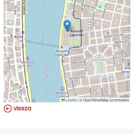
Leaflet
|
© OpenStreetMap contributors
vissza