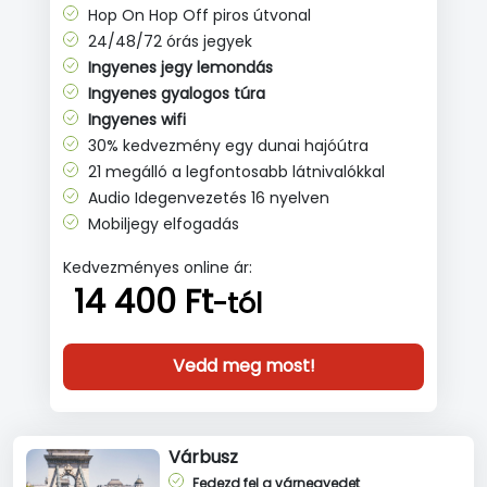
Hop On Hop Off piros útvonal
24/48/72 órás jegyek
Ingyenes jegy lemondás
Ingyenes gyalogos túra
Ingyenes wifi
30% kedvezmény egy dunai hajóútra
21 megálló a legfontosabb látnivalókkal
Audio Idegenvezetés 16 nyelven
Mobiljegy elfogadás
Kedvezményes online ár:
14 400 Ft
-tól
Vedd meg most!
Várbusz
Fedezd fel a várnegyedet