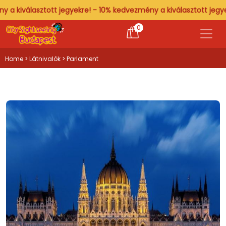
lasztott jegyekre! - 10% kedvezmény a kiválasztott jegyekre! - 
0
Home
>
Látnivalók
> Parlament