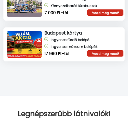
Környezetbarát túrabuszok
7 000 Ft-tól
Vedd meg most!
Budapest kártya
Ingyenes fürdő belépő
Ingyenes múzeum belépők
17 990 Ft-tól
Vedd meg most!
Legnépszerűbb látnivalók!