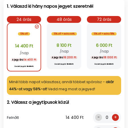
1. Válaszd ki hány napos jegyet szeretnél
24 órás
48 órás
72 órás
10% off
10% off + extra 44%
10% off + extra 58%
8 100 Ft
6 000 Ft
14 400 Ft
/nap
/nap
/nap
16 200 Ft
18 000 Ft
A jegy ára
A jegy ára
14 400 Ft
A jegy ára
Eredeti jegyár
18 000 Ft
Eredeti jegyár
20 000 Ft
Eredeti jegyár
16 000 Ft
Minél több napot választasz, annál többet spórolsz –
akár
44%-ot vagy 58%-ot!
Vedd meg most a jegyed!
2. Válassz a jegytípusok közül
-
+
14 400 Ft
Felnőtt