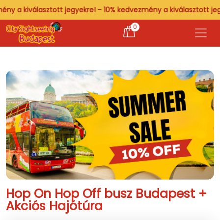
a kiválasztott jegyekre! - 10% kedvezmény a kiválasztott jegyek
0
Hop On Hop Off busz Budapest +
Akciós Hajótúra