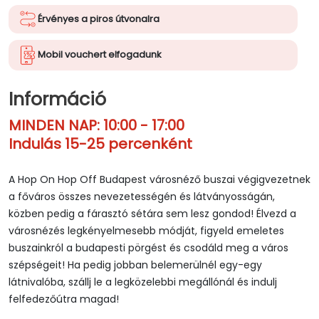
Érvényes a piros útvonalra
Mobil vouchert elfogadunk
Információ
MINDEN NAP: 10:00 - 17:00
Indulás 15-25 percenként
A Hop On Hop Off Budapest városnéző buszai végigvezetnek
a főváros összes nevezetességén és látványosságán,
közben pedig a fárasztó sétára sem lesz gondod! Élvezd a
városnézés legkényelmesebb módját, figyeld emeletes
buszainkról a budapesti pörgést és csodáld meg a város
szépségeit! Ha pedig jobban belemerülnél egy-egy
látnivalóba, szállj le a legközelebbi megállónál és indulj
felfedezőútra magad!