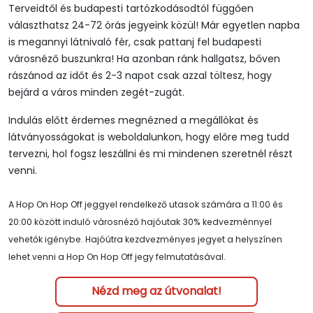
Terveidtől és budapesti tartózkodásodtól függően
választhatsz 24-72 órás jegyeink közül! Már egyetlen napba
is megannyi látnivaló fér, csak pattanj fel budapesti
városnéző buszunkra! Ha azonban ránk hallgatsz, bőven
rászánod az időt és 2-3 napot csak azzal töltesz, hogy
bejárd a város minden zegét-zugát.
Indulás előtt érdemes megnézned a megállókat és
látványosságokat is weboldalunkon, hogy előre meg tudd
tervezni, hol fogsz leszállni és mi mindenen szeretnél részt
venni.
A Hop On Hop Off jeggyel rendelkező utasok számára a 11:00 és
20:00 között induló városnéző hajóutak 30% kedvezménnyel
vehetők igénybe. Hajóútra kezdvezményes jegyet a helyszínen
lehet venni a Hop On Hop Off jegy felmutatásával.
Nézd meg az útvonalat!