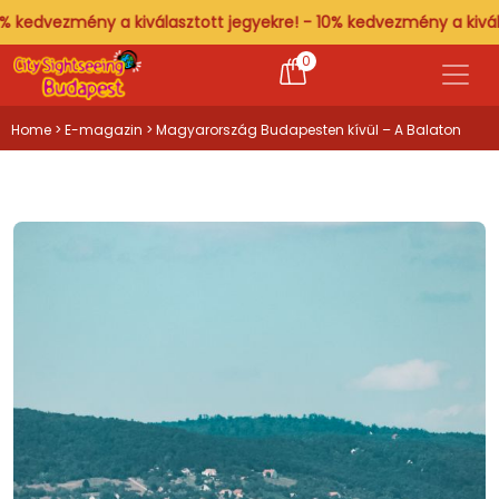
zmény a kiválasztott jegyekre! - 10% kedvezmény a kiválasztott 
0
Home
>
E-magazin
> Magyarország Budapesten kívül – A Balaton