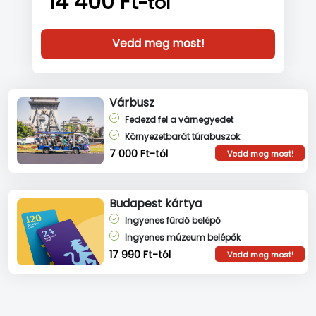
14 400 Ft
-tól
Vedd meg most!
Várbusz
Fedezd fel a várnegyedet
Környezetbarát túrabuszok
7 000 Ft-tól
Vedd meg most!
Budapest kártya
Ingyenes fürdő belépő
Ingyenes múzeum belépők
17 990 Ft-tól
Vedd meg most!