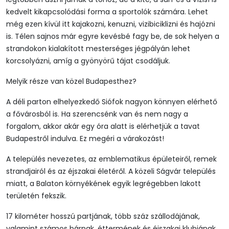
kedvelt kikapcsolódási forma a sportolók számára. Lehet
még ezen kívül itt kajakozni, kenuzni, vizibiciklizni és hajózni
is. Télen sajnos már egyre kevésbé fagy be, de sok helyen a
strandokon kialakított mesterséges jégpályán lehet
korcsolyázni, amíg a gyönyörű tájat csodáljuk.
Melyik része van közel Budapesthez?
A déli parton elhelyezkedő Siófok nagyon könnyen elérhető
a fővárosból is. Ha szerencsénk van és nem nagy a
forgalom, akkor akár egy óra alatt is elérhetjük a tavat
Budapestről indulva. Ez megéri a várakozást!
A település nevezetes, az emblematikus épületeiről, remek
strandjairól és az éjszakai életéről. A közeli Ságvár település
miatt, a Balaton környékének egyik legrégebben lakott
területén fekszik.
17 kilométer hosszú partjának, több száz szállodájának,
valamint számos bárnak, éttermének és éjszakai klubjának