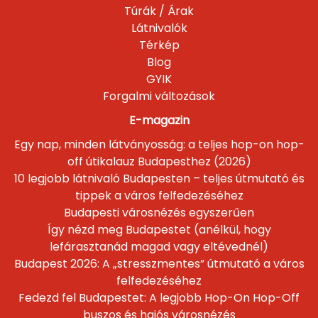
Túrák / Árak
Látnivalók
Térkép
Blog
GYIK
Forgalmi változások
E-magazin
Egy nap, minden látványosság: a teljes hop-on hop-
off útikalauz Budapesthez (2026)
10 legjobb látnivaló Budapesten – teljes útmutató és
tippek a város felfedezéséhez
Budapesti városnézés egyszerűen
Így nézd meg Budapestet (anélkül, hogy
lefárasztanád magad vagy eltévednél)
Budapest 2026: A „stresszmentes” útmutató a város
felfedezéséhez
Fedezd fel Budapestet: A legjobb Hop-On Hop-Off
buszos és hajós városnézés