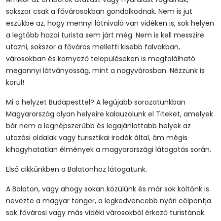
sokszor csak a fővárosokban gondolkodnak. Nem is jut
eszükbe az, hogy mennyi látnivaló van vidéken is, sok helyen
a legtöbb hazai turista sem járt még. Nem is kell messzire
utazni, sokszor a főváros melletti kisebb falvakban,
városokban és környező településeken is megtalálható
megannyi látványosság, mint a nagyvárosban. Nézzünk is
körül!
Mi a helyzet Budapesttel? A legújabb sorozatunkban
Magyarország olyan helyeire kalauzolunk el Titeket, amelyek
bár nem a legnépszerűbb és legajánlottabb helyek az
utazási oldalak vagy turisztikai irodák által, ám mégis
kihagyhatatlan élmények a magyarországi látogatás során.
Első cikkünkben a Balatonhoz látogatunk.
A Balaton, vagy ahogy sokan közülünk és már sok költőnk is
nevezte a magyar tenger, a legkedvencebb nyári célpontja
sok fővárosi vagy más vidéki városokból érkező turistának.