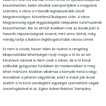
köszönhetően, belső úticélok szempontjából a magyarok
számára, a város a második legnépszerűbb úticél
Magyarországon, közvetlenül Budapest után. A város
Magyarország egyik leggazdagabb települése turizmusának
köszönhetően. Bár az elmúlt években már az északi part is
hasonló népszerűségnek örvend, mint anno Siófok, még
mindig tartja a Balaton leglátogatottabb városa címet.
Ez nem is csoda, hiszen télen és nyáron is rengeteg
kikapcsolódási lehetőséget nyújt maga a tó és az azt
körülvevő városok is. Nem csak a tóban, de a tó körüli
szállodák gyógyvizes fürdőiben és medencéiben is meg
lehet mártózni. Kiválóan alkalmas a környék mind a négy
évszakban a pihenni vágyóknak, ezért is indult pár évvel
ezelőtt a tó körül vendéglátó egységet üzemeltető cégek
összefogásával el az „Egész évben Balaton” kampány.