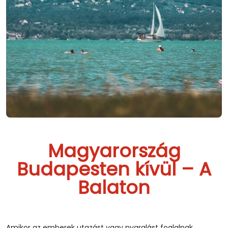
Magyarország
Budapesten kívül – A
Balaton
Amikor az emberek utazást vagy nyaralást foglalnak,