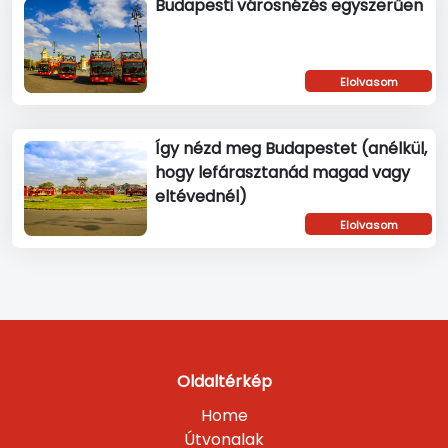
Budapesti városnézés egyszerűen
Elolvasom
Így nézd meg Budapestet (anélkül,
hogy lefárasztanád magad vagy
eltévednél)
Elolvasom
Oldaltérkép
Home
Útvonalak