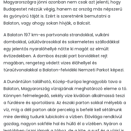
Magyarországra jönni azonban nem csak azt jelenti, hogy
Budapestet nézzük végig, hanem az ország más népszerű
és gyönyörű táját is. Ezért is szeretnénk bemutatni a
Balaton, vagy ahogy sokan hívják, a Balcsit.
A Balaton 197 km-es partvonala strandokkal, vulkáni
dombokkal, üdülővárosokkal és sokemeletes szállodákkal
egy jelentős nyaralóhellyé nőtte ki magát az elmúlt
évtizedekben. A dombos északi part borvidéket rejt
magában, rengeteg védett vizes élőhellyel és
túraútvonalakkal a Balaton-felvidéki Nemzeti Parkot képezi.
A Dunántúlon található, Közép-Európa legnagyobb tava a
Balaton, Magyarország vízrajzának meghatározó eleme a tó.
Könnyen felmelegedő, sekély vize kiválóan alkalmassá teszi
a fürdésre és sportolásra. Az északi parton sokkal mélyebb a
víz, míg a déli parton akár percekig is befelé kell sétálnunk
mire derékig tudunk lubickolni a vízben. Élővilága rendkívül
gazdag, nagyon sokféle hal és hüllő él a vízében. Nyáron a
legtöbben úszni járnak a tóhoz, de a kite, a surf és a vízisí is