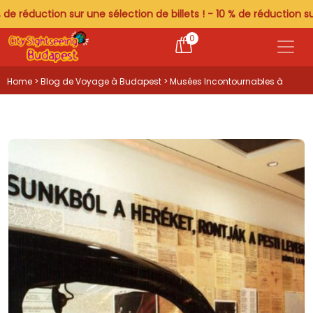
ction sur une sélection de billets ! - 10 % de réduction sur une sél
0
Home
>
Blog de Voyage à Budapest
> Musées Incontournables à
Budapest