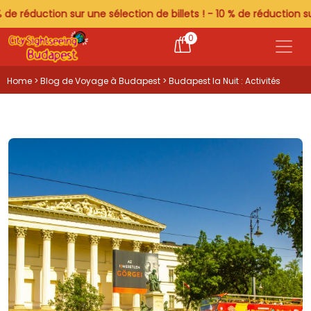
tion sur une sélection de billets ! - 10 % de réduction sur une séle
0
Home
>
Blog de Voyage à Budapest
> Budapest la Nuit : Activités
Nocturnes Incontournables