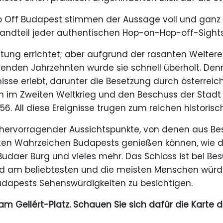
p Off Budapest stimmen der Aussage voll und ganz z
standteil jeder authentischen Hop-on-Hop-off-Sights
estung errichtet; aber aufgrund der rasanten Weitere
enden Jahrzehnten wurde sie schnell überholt. Den
nisse erlebt, darunter die Besetzung durch österreic
 im Zweiten Weltkrieg und den Beschuss der Stadt
6. All diese Ereignisse trugen zum reichen historisc
he hervorragender Aussichtspunkte, von denen aus Be
en Wahrzeichen Budapests genießen können, wie di
udaer Burg und vieles mehr. Das Schloss ist bei B
d am beliebtesten und die meisten Menschen würd
udapests Sehenswürdigkeiten zu besichtigen.
 am Gellért-Platz. Schauen Sie sich dafür die Karte 