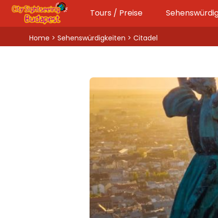
Tours / Preise
Sehenswürdig
Home
>
Sehenswürdigkeiten
> Citadel