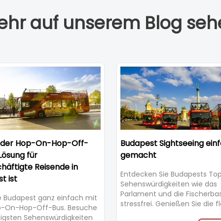
ehr auf unserem Blog seh
der Hop-On-Hop-Off-
Budapest Sightseeing ein
Lösung für
gemacht
chäftigte Reisende in
Entdecken Sie Budapests To
t ist
Sehenswürdigkeiten wie das
Parlament und die Fischerbas
 Budapest ganz einfach mit
stressfrei. Genießen Sie die fl
-On-Hop-Off-Bus. Besuche
Hop-On Hop-Off Bustour mit
tigsten Sehenswürdigkeiten