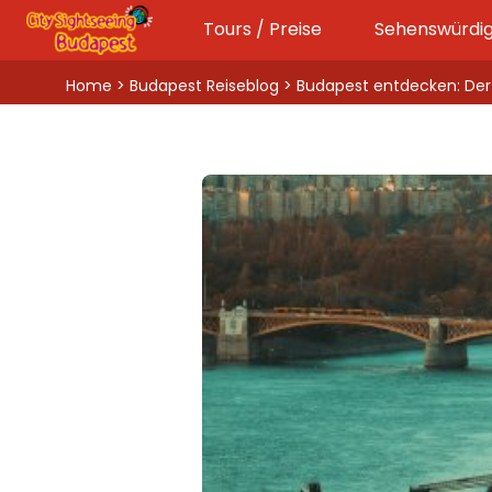
Tours / Preise
Sehenswürdig
Home
>
Budapest Reiseblog
> Budapest entdecken: Der