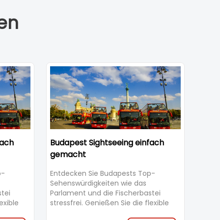
en
fach
Budapest Sightseeing einfach
gemacht
p-
Entdecken Sie Budapests Top-
Sehenswürdigkeiten wie das
tei
Parlament und die Fischerbastei
exible
stressfrei. Genießen Sie die flexible
Hop-On Hop-Off Bustour mit