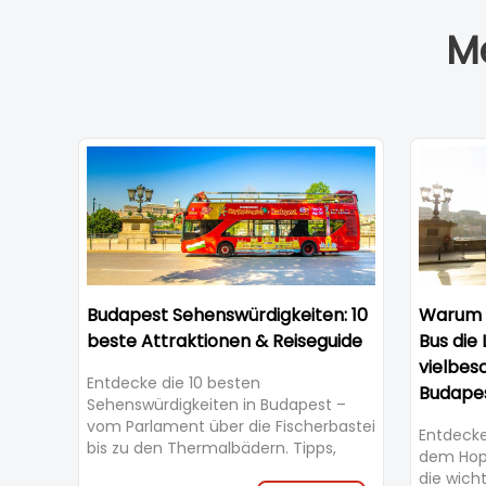
M
Budapest Sehenswürdigkeiten: 10
Warum 
beste Attraktionen & Reiseguide
Bus die 
vielbes
Entdecke die 10 besten
Budapes
Sehenswürdigkeiten in Budapest –
vom Parlament über die Fischerbastei
Entdecke
bis zu den Thermalbädern. Tipps,
dem Hop
Highlights und der beste Weg, alles zu
die wich