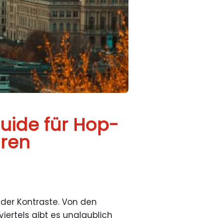
uide für Hop-
uren
nder Kontraste. Von den
iertels gibt es unglaublich